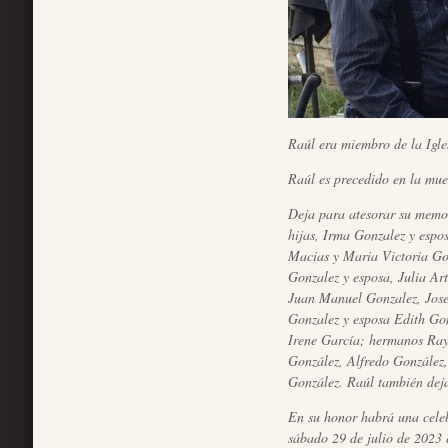
Raúl era miembro de la Igl
Raúl es precedido en la mue
Deja para atesorar su memo
hijas, Irma Gonzalez y espo
Macias y Maria Victoria Go
Gonzalez y esposa, Julia Ar
Juan Manuel Gonzalez, Jose
Gonzalez y esposa Edith Go
Irene García; hermanos Ra
González, Alfredo González
González. Raúl también deja
En su honor habrá una celeb
sábado 29 de julio de 202