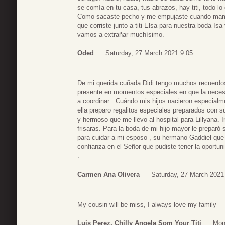
se comía en tu casa, tus abrazos, hay titi, todo l
Como sacaste pecho y me empujaste cuando mami fal
que corriste junto a titi Elsa para nuestra boda I
vamos a extrañar muchísimo.
Oded
Saturday, 27 March 2021 9:05
De mi querida cuñada Didi tengo muchos recuerdo
presente en momentos especiales en que la neces
a coordinar . Cuándo mis hijos nacieron especialm
ella preparo regalitos especiales preparados con s
y hermoso que me llevo al hospital para Lillyana. I
frisaras. Para la boda de mi hijo mayor le prepar
para cuidar a mi esposo , su hermano Gaddiel que
confianza en el Señor que pudiste tener la oportuni
.
Carmen Ana Olivera
Saturday, 27 March 2021
My cousin will be miss, I always love my family
Luis Perez, Chilly Angela Som Your Titi
Mon