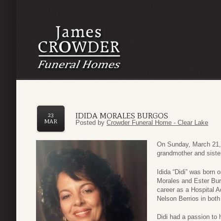
IDIDA MORALES BURGOS
23
MAR
Posted by
Crowder Funeral Home - Clear Lake
On Sunday, March 21, 
grandmother and siste
Idida “Didi” was born
Morales and Ester Burg
career as a Hospital A
Nelson Berrios in bot
Didi had a passion to 