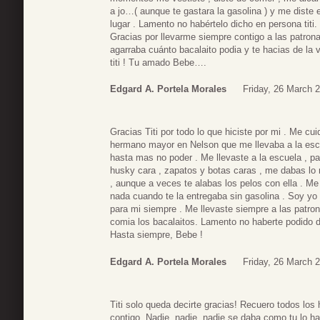
a jo…( aunque te gastara la gasolina ) y me diste
lugar . Lamento no habértelo dicho en persona titi. 
Gracias por llevarme siempre contigo a las patrona
agarraba cuánto bacalaito podia y te hacias de la 
titi ! Tu amado Bebe….
Edgard A. Portela Morales
Friday, 26 March 
Gracias Titi por todo lo que hiciste por mi . Me cu
hermano mayor en Nelson que me llevaba a la esc
hasta mas no poder . Me llevaste a la escuela , pa
husky cara , zapatos y botas caras , me dabas lo
, aunque a veces te alabas los pelos con ella . Me
nada cuando te la entregaba sin gasolina . Soy yo 
para mi siempre . Me llevaste siempre a las patr
comia los bacalaitos. Lamento no haberte podido d
Hasta siempre, Bebe !
Edgard A. Portela Morales
Friday, 26 March 
Titi solo queda decirte gracias! Recuero todos lo
contigo. Nadie, nadie, nadie se daba como tu lo h