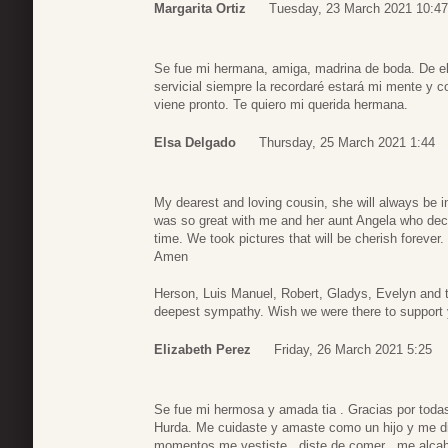
Margarita Ortiz
Tuesday, 23 March 2021 10:47
Se fue mi hermana, amiga, madrina de boda. De e
servicial siempre la recordaré estará mi mente y 
viene pronto. Te quiero mi querida hermana.
Elsa Delgado
Thursday, 25 March 2021 1:44
My dearest and loving cousin, she will always be i
was so great with me and her aunt Angela who dec
time. We took pictures that will be cherish forever
Amen
Herson, Luis Manuel, Robert, Gladys, Evelyn and t
deepest sympathy. Wish we were there to support 
Elizabeth Perez
Friday, 26 March 2021 5:25
Se fue mi hermosa y amada tia . Gracias por todas
Hurda. Me cuidaste y amaste como un hijo y me d
momentos me vestiste , diste de comer , me alcahu