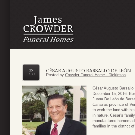
CÉSAR AUGUSTO BARSALLO DE LEÓN
20
DEC
Posted by
Crowder Funeral Home - Dickinson
César Augusto Barsallo 
December 15, 2016. Born
Juana De León de Barsall
Cañazas province of Ver
to work the land with his
in nature. César’s famil
manufactured homemade 
families in the district 