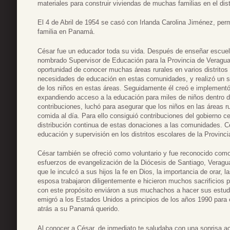
materiales para construir viviendas de muchas familias en el dis
El 4 de Abril de 1954 se casó con Irlanda Carolina Jiménez, per
familia en Panamá.
César fue un educador toda su vida. Después de enseñar escuel
nombrado Supervisor de Educación para la Provincia de Veraguas
oportunidad de conocer muchas áreas rurales en varios distritos
necesidades de educación en estas comunidades, y realizó un s
de los niños en estas áreas. Seguidamente él creó e implementó
expandiendo acceso a la educación para miles de niños dentro 
contribuciones, luchó para asegurar que los niños en las áreas r
comida al día. Para ello consiguió contribuciones del gobierno 
distribución continua de estas donaciones a las comunidades. C
educación y supervisión en los distritos escolares de la Provinc
César también se ofreció como voluntario y fue reconocido como 
esfuerzos de evangelización de la Diócesis de Santiago, Verag
que le inculcó a sus hijos la fe en Dios, la importancia de orar,
esposa trabajaron diligentemente e hicieron muchos sacrificios p
con este propósito enviáron a sus muchachos a hacer sus estudi
emigró a los Estados Unidos a principios de los años 1990 para 
atrás a su Panamá querido.
Al conocer a César, de inmediato te saludaba con una sonrisa a