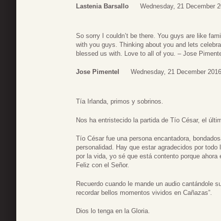
Lastenia Barsallo
Wednesday, 21 December 2
So sorry I couldn’t be there. You guys are like f
with you guys. Thinking about you and lets celebrat
blessed us with. Love to all of you. – Jose Pimente
Jose Pimentel
Wednesday, 21 December 2016
Tía Irlanda, primos y sobrinos.
Nos ha entristecido la partida de Tío César, el últ
Tío César fue una persona encantadora, bondadosa,
personalidad. Hay que estar agradecidos por todo 
por la vida, yo sé que está contento porque ahora 
Feliz con el Señor.
Recuerdo cuando le mande un audio cantándole su 
recordar bellos momentos vividos en Cañazas”.
Dios lo tenga en la Gloria.