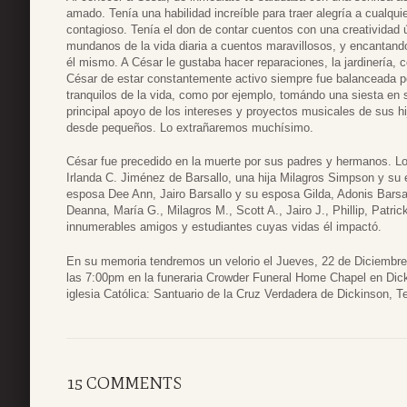
amado. Tenía una habilidad increíble para traer alegría a cualqui
contagioso. Tenía el don de contar cuentos con una creatividad 
mundanos de la vida diaria a cuentos maravillosos, y encantand
él mismo. A César le gustaba hacer reparaciones, la jardinería, 
César de estar constantemente activo siempre fue balanceada p
tranquilos de la vida, como por ejemplo, tomándo una siesta en 
principal apoyo de los intereses y proyectos musicales de sus hi
desde pequeños. Lo extrañaremos muchísimo.
César fue precedido en la muerte por sus padres y hermanos. Lo
Irlanda C. Jiménez de Barsallo, una hija Milagros Simpson y su e
esposa Dee Ann, Jairo Barsallo y su esposa Gilda, Adonis Barsal
Deanna, María G., Milagros M., Scott A., Jairo J., Phillip, Patri
innumerables amigos y estudiantes cuyas vidas él impactó.
En su memoria tendremos un velorio el Jueves, 22 de Diciembre
las 7:00pm en la funeraria Crowder Funeral Home Chapel en Dicki
iglesia Católica: Santuario de la Cruz Verdadera de Dickinson, 
15 COMMENTS