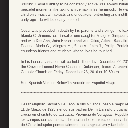
walking. César’s ability to be constantly active was always balan
peaceful moments like taking a nice nap in his hammock. He was
children’s musical interests and endeavors, entrusting and instill
early age. He will be dearly missed.
César was preceded in death by his parents and siblings. He lea
Irlanda C. Jiménez de Barsallo, one daughter Milagros Simpson 
and wife Dee Ann, Jairo Barsallo and wife Gilda, Adonis Barsallo 
Deanna, Maria G., Milagros M., Scott A., Jairo J., Phillip, Patri
countless friends and students whose lives he touched.
In his honor a visitation will be held, Thursday, December 22, 2
the Crowder Funeral Home Chapel in Dickinson, Texas. A funeral 
Catholic Church on Friday, December 23, 2016 at 10:30a.m.
See Spanish Version Below/La Versión en Español Abajo
***************************************************************************
César Augusto Barsallo De León, a sus 93 años, pasó a mejor vi
11 de Marzo de 1923 siendo sus padres Delfín Barsallo y Juana
creció en el distrito de Cañazas, Provincia de Veraguas, Republ
los campos con su familia, desarrollando los inicios de una vida 
de César trabajaba primordialmente en la agricultura y también f