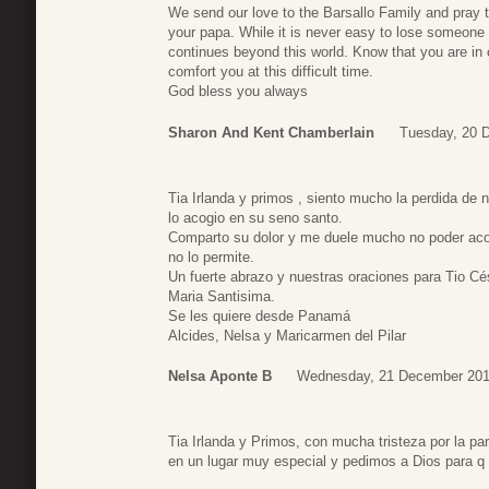
We send our love to the Barsallo Family and pray 
your papa. While it is never easy to lose someone we 
continues beyond this world. Know that you are in
comfort you at this difficult time.
God bless you always
Sharon And Kent Chamberlain
Tuesday, 20 
Tia Irlanda y primos , siento mucho la perdida de n
lo acogio en su seno santo.
Comparto su dolor y me duele mucho no poder acomp
no lo permite.
Un fuerte abrazo y nuestras oraciones para Tio Cé
Maria Santisima.
Se les quiere desde Panamá
Alcides, Nelsa y Maricarmen del Pilar
Nelsa Aponte B
Wednesday, 21 December 201
Tia Irlanda y Primos, con mucha tristeza por la par
en un lugar muy especial y pedimos a Dios para q l