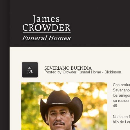
SEVERIANO BUENDIA
27
JUL
Posted by
Crowder Funeral Home - Dickinson
Con profu
Severiano
los amigos
su reside
48.
Nacio en 
hijo de L