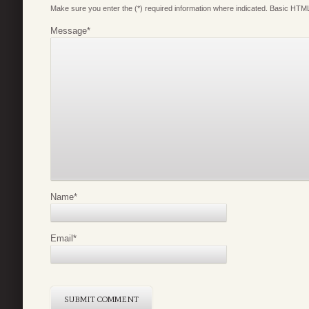
Make sure you enter the (*) required information where indicated. Basic HTML
Message
*
Name
*
Email
*