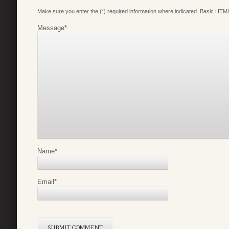
Make sure you enter the (*) required information where indicated. Basic HTML
Message
*
Name
*
Email
*