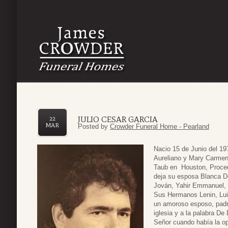
JULIO CESAR GARCIA
22
MAR
Posted by
Crowder Funeral Home - Pearland
Nacio 15 de Junio del 1
Aureliano y Mary Carmen 
Taub en Houston, Proce
deja su esposa Blanca De
Jován, Yahir Emmanuel, 
Sus Hermanos Lenin, Luis
un amoroso esposo, padre 
iglesia y a la palabra De
Señor cuando había la op