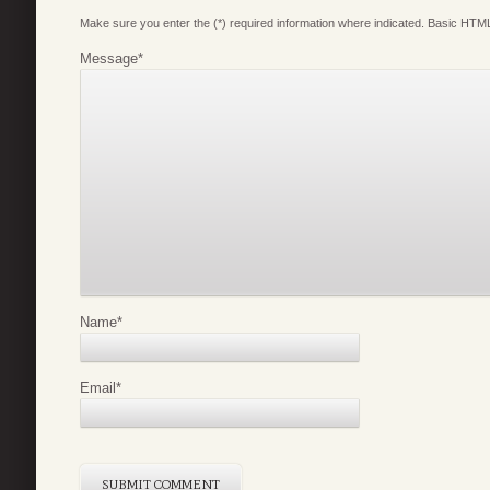
Make sure you enter the (*) required information where indicated. Basic HTML
Message
*
Name
*
Email
*