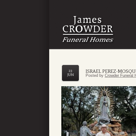
ISRAEL PEREZ-MOSQ
23
JUN
Posted by
Crowder Funeral 