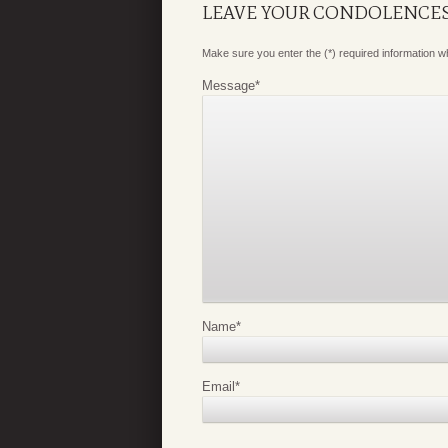
LEAVE YOUR CONDOLENCE
Make sure you enter the (*) required information 
Message
*
Name
*
Email
*