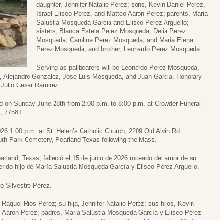
daughter, Jennifer Natalie Perez; sons, Kevin Daniel Perez,
Israel Eliseo Perez, and Matteo Aaron Perez; parents, Maria
Salustia Mosqueda Garcia and Eliseo Perez Arguello;
sisters, Blanca Estela Perez Mosqueda, Delia Perez
Mosqueda, Carolina Perez Mosqueda, and Maria Elena
Perez Mosqueda; and brother, Leonardo Perez Mosqueda.
Serving as pallbearers will be Leonardo Perez Mosqueda,
, Alejandro Gonzalez, Jose Luis Mosqueda, and Juan Garcia. Honorary
 Julio Cesar Ramirez.
 held on Sunday June 28th from 2:00 p.m. to 8:00 p.m. at Crowder Funeral
, 77581.
26 1:00 p.m. at St. Helen’s Catholic Church, 2209 Old Alvin Rd.
outh Park Cemetery, Pearland Texas following the Mass.
rland, Texas, falleció el 15 de junio de 2026 rodeado del amor de su
uerido hijo de María Salustia Mosqueda García y Eliseo Pérez Argüello.
o Silvestre Pérez.
Raquel Rios Perez; su hija, Jennifer Natalie Perez; sus hijos, Kevin
eo Aaron Perez; padres, Maria Salustia Mosqueda García y Eliseo Pérez