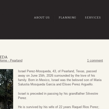
ABOUT US
PLANNING
SERVICES
UEDA
Home - Pearland
1 comment
Israel Perez-Mosqueda, 43, of Pearland, Texas, passed
away on June 15th, 2026 surrounded by the love of his
family. Born in Mexico, Israel was the beloved son of Maria
Salustia Mosqueda Garcia and Eliseo Perez Arguello.
Israel is preceded in passing by his grandfather Silvestre
Perez.
He is survived by his wife of 22 years Raquel Rios Perez;