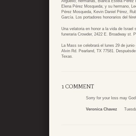
Argüello; hermanas, Blanca Estela Perez
Elena Pérez Mosqueda; y su hermano, Leo
Pérez Mosqueda, Kevin Daniel Pérez, Ru
García. Los portadores honorarios del fér
Una velatoria en honor a la vida de Israel
funeraria Crowder, 2422 E. Broadway st. P
La Mass se celebrará el lunes 29 de junio 
Alvin Rd. Pearland, TX 77581. Despuésde l
Texas.
1 COMMENT
Sorry for your loss may God g
Veronica Chavez
Tuesda