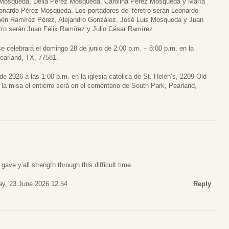
 Mosqueda, Delia Perez Mosqueda, Carolina Perez Mosqueda y María
nardo Pérez Mosqueda. Los portadores del féretro serán Leonardo
bén Ramírez Pérez, Alejandro González, José Luis Mosqueda y Juan
etro serán Juan Félix Ramírez y Julio César Ramírez.
 se celebrará el domingo 28 de junio de 2:00 p.m. – 8:00 p.m. en la
earland, TX, 77581.
de 2026 a las 1:00 p.m. en la iglesia católica de St. Helen’s, 2209 Old
a misa el entierro será en el cementerio de South Park, Pearland,
ave y’all strength through this difficult time.
y, 23 June 2026 12:54
Reply