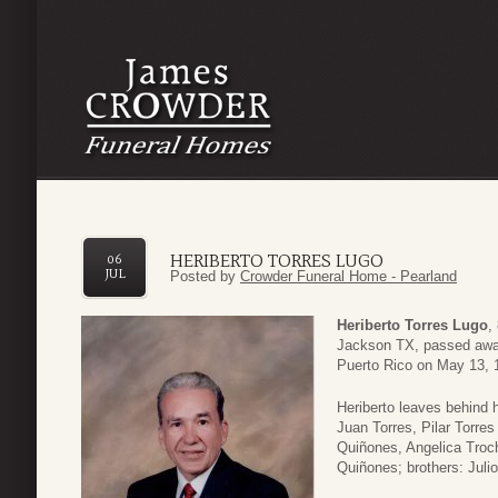
HERIBERTO TORRES LUGO
06
JUL
Posted by
Crowder Funeral Home - Pearland
Heriberto Torres Lugo
,
Jackson TX, passed away
Puerto Rico on May 13, 
Heriberto leaves behind h
Juan Torres, Pilar Torres
Quiñones, Angelica Troc
Quiñones; brothers: Juli