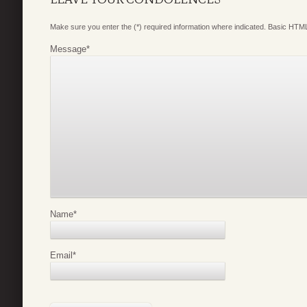
Make sure you enter the (*) required information where indicated. Basic HTML
Message
*
Name
*
Email
*