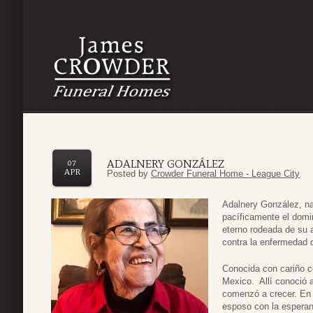
ADALNERY GONZÁLEZ
07
APR
Posted by
Crowder Funeral Home - League City
Adalnery González, nac
pacíficamente el domi
eterno rodeada de su 
contra la enfermedad d
Conocida con cariño c
Mexico. Allí conoció 
comenzó a crecer. En
esposo con la esperan